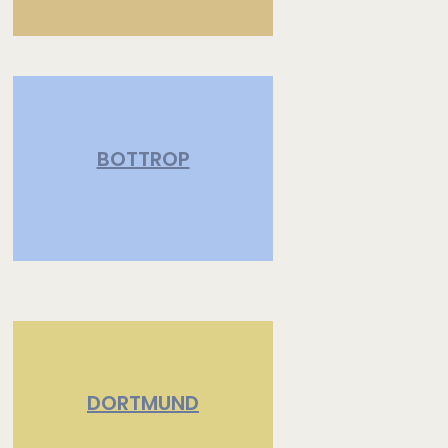
BOTTROP
DORTMUND