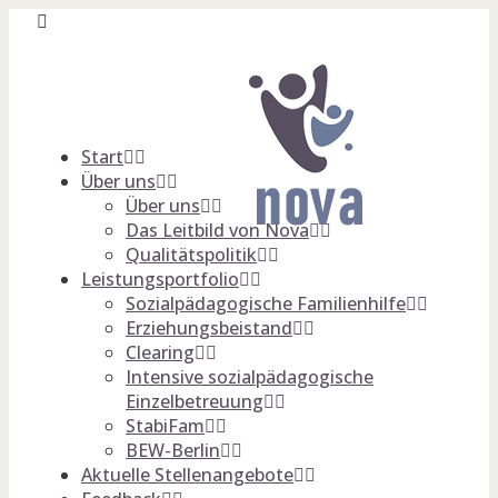
Start
Über uns
Über uns
Das Leitbild von Nova
Qualitätspolitik
Leistungsportfolio
Sozialpädagogische Familienhilfe
Erziehungsbeistand
Clearing
Intensive sozialpädagogische
Einzelbetreuung
StabiFam
BEW-Berlin
Aktuelle Stellenangebote