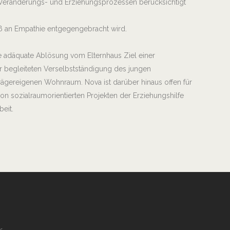
Veränderungs- und Erziehungsprozessen berücksichtigt
aß an Empathie entgegengebracht wird.
e adäquate Ablösung vom Elternhaus Ziel einer
zur begleiteten Verselbstständigung des jungen
ägereigenen Wohnraum. Nova ist darüber hinaus offen für
n sozialraumorientierten Projekten der Erziehungshilfe
beit.