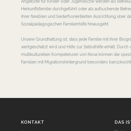
Angebote für Kinder oder Jugendliche werden als Betre
Herkunftsfamilie durchgeführt oder als aufsuchende Betreu
ihrer flexiblen und bedarfsorientierten Ausrichtung über da
Sozialpädagogischen Familienhilfe hinausgeht.
Unsere Grundhaltung ist, dass jede Familie mit ihrer Biogra
wertgeschätzt wird und Hilfe zur Selbsthilfe erhält. Durch 
multikulturellen Kompetenzen von Nova können die spez
Familien mit Migrationshintergrund besonders berücksicht
KONTAKT
DAS I