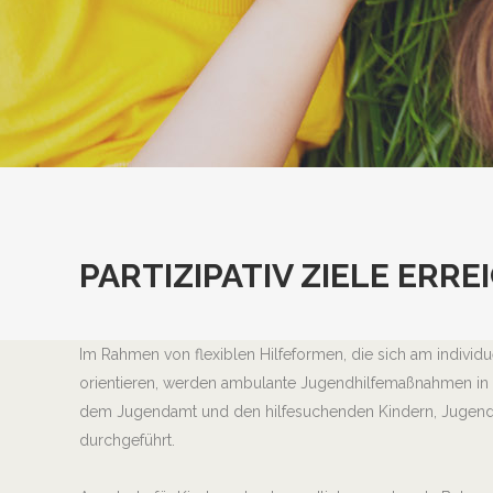
PARTIZIPATIV ZIELE ERRE
Im Rahmen von flexiblen Hilfeformen, die sich am individue
orientieren, werden ambulante Jugendhilfemaßnahmen in 
dem Jugendamt und den hilfesuchenden Kindern, Jugendli
durchgeführt.