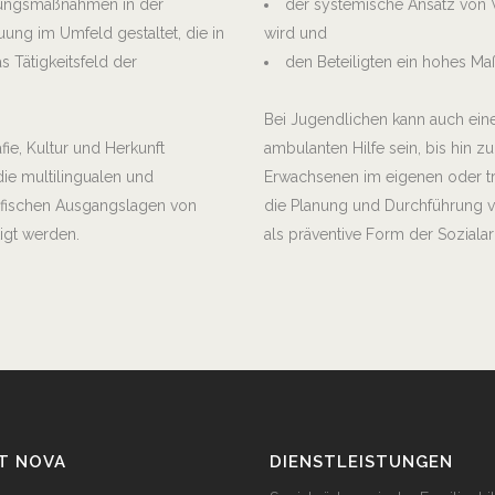
uungsmaßnahmen in der
der systemische Ansatz von 
ung im Umfeld gestaltet, die in
wird und
s Tätigkeitsfeld der
den Beteiligten ein hohes M
Bei Jugendlichen kann auch ein
fie, Kultur und Herkunft
ambulanten Hilfe sein, bis hin 
die multilingualen und
Erwachsenen im eigenen oder tr
ifischen Ausgangslagen von
die Planung und Durchführung vo
igt werden.
als präventive Form der Sozialar
ST NOVA
DIENSTLEISTUNGEN